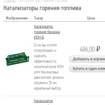
Главная
»
Катализаторы горения топлива
Вы здесь
Катализаторы горения топлива
Изображение
Товар
Цена
Катализатор
горения бензина
ИОН-Б
Если вы хотите
486,00 ₽
попробовать и
оценить
эффективность
катализаторов ИОН
для бензиновых
двигателей, флакон
объёмом 35 мл
идеальный выбор.
Катализатор